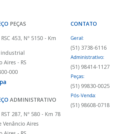
EÇO
PEÇAS
CONTATO
 RSC 453, Nº 5150 - Km
Geral:
(51) 3738-6116
 industrial
Administrativo:
 Aires - RS
(51) 98414-1127
800-000
Peças:
pa
(51) 99830-0025
Pós-Venda:
EÇO
ADMINISTRATIVO
(51) 98608-0718
 RST 287, Nº 580 - Km 78
e Venâncio Aires
 Aires - RS