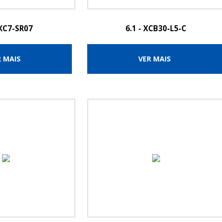
 XC7-SR07
6.1 - XCB30-L5-C
R MAIS
VER MAIS