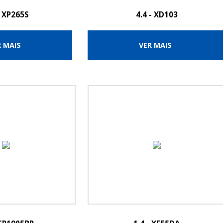
- XP265S
4.4 - XD103
R MAIS
VER MAIS