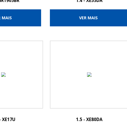
 GR1905BR
1.4 - XE55DA
R MAIS
VER MAIS
 - XE17U
1.5 - XE80DA